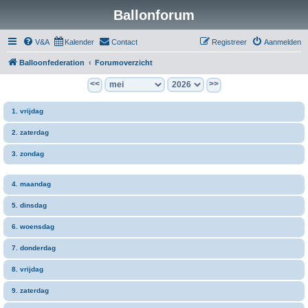
Ballonforum
V&A
Kalender
Contact
Registreer
Aanmelden
Balloonfederation
Forumoverzicht
<<
>>
1. vrijdag
2. zaterdag
3. zondag
4. maandag
5. dinsdag
6. woensdag
7. donderdag
8. vrijdag
9. zaterdag