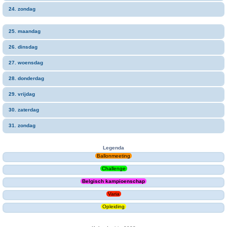
24. zondag
25. maandag
26. dinsdag
27. woensdag
28. donderdag
29. vrijdag
30. zaterdag
31. zondag
Legenda
Ballonmeeting
Challenge
Belgisch kampioenschap
Varia
Opleiding