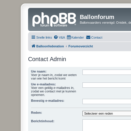
Ballonforum
Ballonvaarders verenigd: Ontdek, de
Snelle links
V&A
Kalender
Contact
Balloonfederation
Forumoverzicht
Contact Admin
Uw naam:
Voer je naam in, zodat we weten
van wie het bericht komt
Uw e-mailadres:
Voer een geldig e-mailadres in,
zodat we contact met je kunnen
opnemen.
Bevestig e-mailadres:
Reden:
Berichtinhoud: