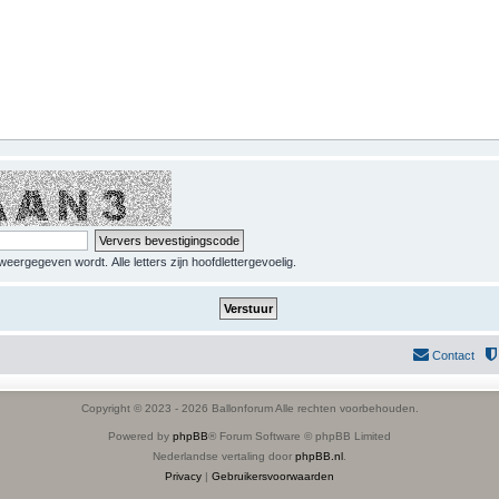
eergegeven wordt. Alle letters zijn hoofdlettergevoelig.
Contact
Copyright © 2023 - 2026 Ballonforum Alle rechten voorbehouden.
Powered by
phpBB
® Forum Software © phpBB Limited
Nederlandse vertaling door
phpBB.nl
.
Privacy
|
Gebruikersvoorwaarden