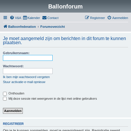
Ballonforum
V&A
Kalender
Contact
Registreer
Aanmelden
Balloonfederation
Forumoverzicht
Je moet aangemeld zijn om berichten in dit forum te kunnen
plaatsen.
Gebruikersnaam:
Wachtwoord:
Ik ben mijn wachtwoord vergeten
Stuur activatie-e-mail opnieuw
Onthouden
Mij deze sessie niet weergeven in de lijst met online gebruikers
REGISTREER
Om je te kunnen aanmelden, moet je geregistreerd zijn. Registratie neemt