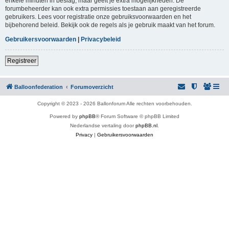
enkele minuten in beslag, maar geeft je extra mogelijkheden. De
forumbeheerder kan ook extra permissies toestaan aan geregistreerde
gebruikers. Lees voor registratie onze gebruiksvoorwaarden en het
bijbehorend beleid. Bekijk ook de regels als je gebruik maakt van het forum.
Gebruikersvoorwaarden
|
Privacybeleid
Registreer
Balloonfederation
Forumoverzicht
Copyright © 2023 - 2026 Ballonforum Alle rechten voorbehouden.
Powered by
phpBB
® Forum Software © phpBB Limited
Nederlandse vertaling door
phpBB.nl
.
Privacy
|
Gebruikersvoorwaarden