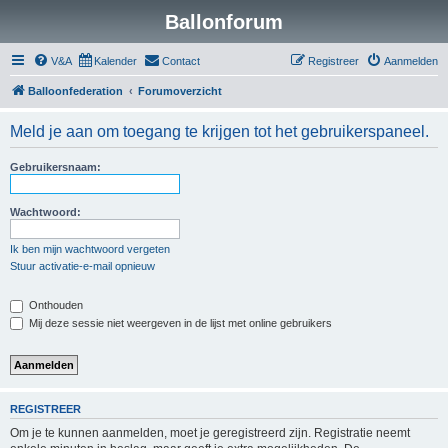
Ballonforum
V&A
Kalender
Contact
Registreer
Aanmelden
Balloonfederation
Forumoverzicht
Meld je aan om toegang te krijgen tot het gebruikerspaneel.
Gebruikersnaam:
Wachtwoord:
Ik ben mijn wachtwoord vergeten
Stuur activatie-e-mail opnieuw
Onthouden
Mij deze sessie niet weergeven in de lijst met online gebruikers
REGISTREER
Om je te kunnen aanmelden, moet je geregistreerd zijn. Registratie neemt