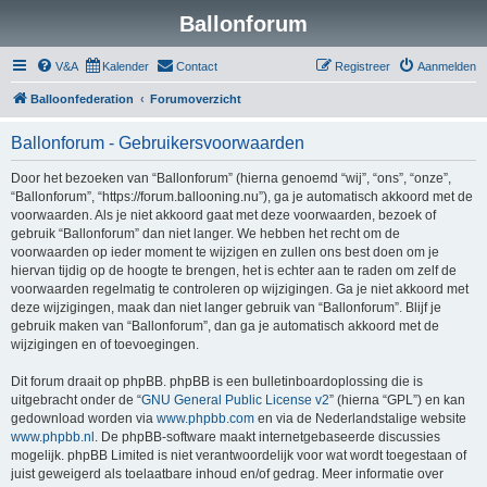
Ballonforum
V&A
Kalender
Contact
Registreer
Aanmelden
Balloonfederation
Forumoverzicht
Ballonforum - Gebruikersvoorwaarden
Door het bezoeken van “Ballonforum” (hierna genoemd “wij”, “ons”, “onze”,
“Ballonforum”, “https://forum.ballooning.nu”), ga je automatisch akkoord met de
voorwaarden. Als je niet akkoord gaat met deze voorwaarden, bezoek of
gebruik “Ballonforum” dan niet langer. We hebben het recht om de
voorwaarden op ieder moment te wijzigen en zullen ons best doen om je
hiervan tijdig op de hoogte te brengen, het is echter aan te raden om zelf de
voorwaarden regelmatig te controleren op wijzigingen. Ga je niet akkoord met
deze wijzigingen, maak dan niet langer gebruik van “Ballonforum”. Blijf je
gebruik maken van “Ballonforum”, dan ga je automatisch akkoord met de
wijzigingen en of toevoegingen.
Dit forum draait op phpBB. phpBB is een bulletinboardoplossing die is
uitgebracht onder de “
GNU General Public License v2
” (hierna “GPL”) en kan
gedownload worden via
www.phpbb.com
en via de Nederlandstalige website
www.phpbb.nl
. De phpBB-software maakt internetgebaseerde discussies
mogelijk. phpBB Limited is niet verantwoordelijk voor wat wordt toegestaan of
juist geweigerd als toelaatbare inhoud en/of gedrag. Meer informatie over