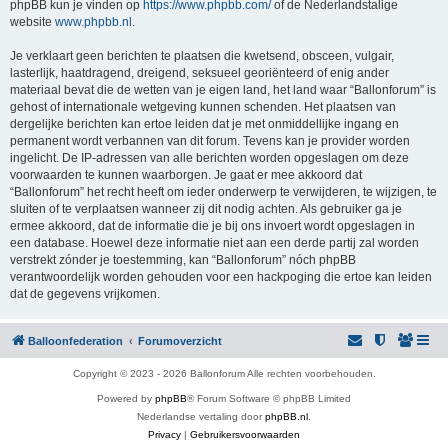
phpBB kun je vinden op
https://www.phpbb.com/
of de Nederlandstalige
website
www.phpbb.nl
.
Je verklaart geen berichten te plaatsen die kwetsend, obsceen, vulgair,
lasterlijk, haatdragend, dreigend, seksueel georiënteerd of enig ander
materiaal bevat die de wetten van je eigen land, het land waar “Ballonforum” is
gehost of internationale wetgeving kunnen schenden. Het plaatsen van
dergelijke berichten kan ertoe leiden dat je met onmiddellijke ingang en
permanent wordt verbannen van dit forum. Tevens kan je provider worden
ingelicht. De IP-adressen van alle berichten worden opgeslagen om deze
voorwaarden te kunnen waarborgen. Je gaat er mee akkoord dat
“Ballonforum” het recht heeft om ieder onderwerp te verwijderen, te wijzigen, te
sluiten of te verplaatsen wanneer zij dit nodig achten. Als gebruiker ga je
ermee akkoord, dat de informatie die je bij ons invoert wordt opgeslagen in
een database. Hoewel deze informatie niet aan een derde partij zal worden
verstrekt zónder je toestemming, kan “Ballonforum” nóch phpBB
verantwoordelijk worden gehouden voor een hackpoging die ertoe kan leiden
dat de gegevens vrijkomen.
Balloonfederation
Forumoverzicht
Copyright © 2023 - 2026 Ballonforum Alle rechten voorbehouden.
Powered by
phpBB
® Forum Software © phpBB Limited
Nederlandse vertaling door
phpBB.nl
.
Privacy
|
Gebruikersvoorwaarden