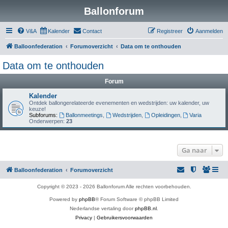
Ballonforum
V&A
Kalender
Contact
Registreer
Aanmelden
Balloonfederation
Forumoverzicht
Data om te onthouden
Data om te onthouden
Forum
Kalender
Ontdek ballongerelateerde evenementen en wedstrijden: uw kalender, uw
keuze!
Subforums:
Ballonmeetings
,
Wedstrijden
,
Opleidingen
,
Varia
Onderwerpen:
23
Ga naar
Balloonfederation
Forumoverzicht
Copyright © 2023 - 2026 Ballonforum Alle rechten voorbehouden.
Powered by
phpBB
® Forum Software © phpBB Limited
Nederlandse vertaling door
phpBB.nl
.
Privacy
|
Gebruikersvoorwaarden