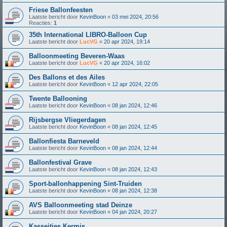
Friese Ballonfeesten
Laatste bericht door
KevinBoon
«
03 mei 2024, 20:56
Reacties:
1
35th International LIBRO-Balloon Cup
Laatste bericht door
LucVG
«
20 apr 2024, 19:14
Balloonmeeting Beveren-Waas
Laatste bericht door
LucVG
«
20 apr 2024, 16:02
Des Ballons et des Ailes
Laatste bericht door
KevinBoon
«
12 apr 2024, 22:05
Twente Ballooning
Laatste bericht door
KevinBoon
«
08 jan 2024, 12:46
Rijsbergse Vliegerdagen
Laatste bericht door
KevinBoon
«
08 jan 2024, 12:45
Ballonfiesta Barneveld
Laatste bericht door
KevinBoon
«
08 jan 2024, 12:44
Ballonfestival Grave
Laatste bericht door
KevinBoon
«
08 jan 2024, 12:43
Sport-ballonhappening Sint-Truiden
Laatste bericht door
KevinBoon
«
08 jan 2024, 12:38
AVS Balloonmeeting stad Deinze
Laatste bericht door
KevinBoon
«
04 jan 2024, 20:27
Kasseitjes Kermis