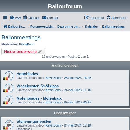
Ballonforum
V&A
Kalender
Contact
Registreer
Aanmelden
Balloonfederation
Forumoverzicht
Data om te onthouden
Kalender
Ballonmeetings
Ballonmeetings
Moderator:
KevinBoon
Nieuw onderwerp
12 onderwerpen • Pagina
1
van
1
Aankondigingen
Hottolfiades
Laatste bericht door
KevinBoon
«
28 dec 2023, 18:45
Vredefeesten St-Niklaas
Laatste bericht door
KevinBoon
«
24 dec 2023, 11:16
Molenbiades - Molenbaix
Laatste bericht door
KevinBoon
«
04 dec 2023, 09:47
Onderwerpen
Stenenmuurfeesten
Laatste bericht door
KevinBoon
«
04 mei 2024, 17:19
Reacties:
1