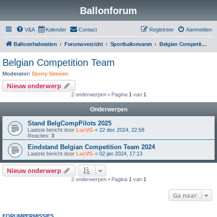
Ballonforum
V&A
Kalender
Contact
Registreer
Aanmelden
Balloonfederation
Forumoverzicht
Sportballonvaren
Belgian Competition Team
Belgian Competition Team
Moderator:
Djorry Simoen
Nieuw onderwerp
2 onderwerpen • Pagina
1
van
1
Onderwerpen
Stand BelgCompPilots 2025
Laatste bericht door
LucVG
«
22 dec 2024, 22:58
Reacties:
3
Eindstand Belgian Competition Team 2024
Laatste bericht door
LucVG
«
02 jan 2024, 17:13
Nieuw onderwerp
2 onderwerpen • Pagina
1
van
1
Ga naar
FORUMPERMISSIES