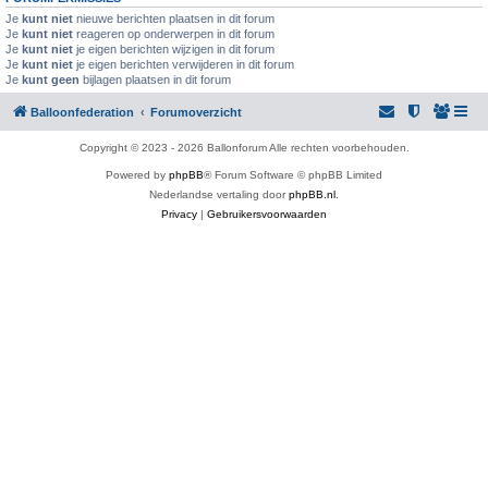
Je
kunt niet
nieuwe berichten plaatsen in dit forum
Je
kunt niet
reageren op onderwerpen in dit forum
Je
kunt niet
je eigen berichten wijzigen in dit forum
Je
kunt niet
je eigen berichten verwijderen in dit forum
Je
kunt geen
bijlagen plaatsen in dit forum
Balloonfederation
Forumoverzicht
Copyright © 2023 - 2026 Ballonforum Alle rechten voorbehouden.
Powered by
phpBB
® Forum Software © phpBB Limited
Nederlandse vertaling door
phpBB.nl
.
Privacy
|
Gebruikersvoorwaarden